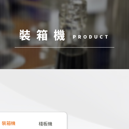
首頁
機械產品
服
裝箱機
ABOUT
PRODUCT
SER
裝箱機
棧板機