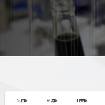
洗瓶機
充填機
封蓋機