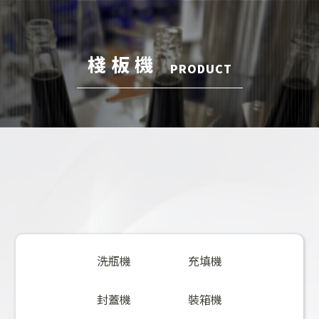
棧板機
洗瓶機
充填機
封蓋機
裝箱機