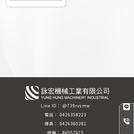
@739rvsmw
0426358223
0426360281
86557815